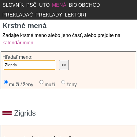
SLOVNÍK
PSČ
UTO
MENÁ
BIO OBCHOD
PREKLADAČ
PREKLADY
LEKTORI
Krstné mená
Zadajte krstné meno alebo jeho časť, alebo prejdite na
kalendár mien
.
Hľadať meno:
muži / ženy
muži
ženy
Zigrids