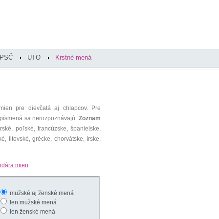
PSČ
UTO
Krstné mená
mien pre dievčatá aj chlapcov. Pre
é písmená sa nerozpoznávajú.
Zoznam
ké, poľské, francúzske, španielske,
é, litovské, grécke, chorvátske, írske,
ndára mien
.
mužské aj ženské mená
len mužské mená
len ženské mená