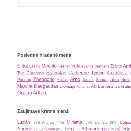
Posledné hľadané mená
Elliot
Meelitu
Yulian
Zubite
Amb
Keenan
Rumjana
Saamo
János
Stanislas
Catherine
Tymon
Kazimiera
Corcoran
Tyra
Arbo
Theodoric
Phillis
Patiens
Simun
Lilika
Berk
Jorunn
Marcila
Daugaudas
Alli
Dionizije
Barbara
Vrati
Iva
Fortunát
Grácia
Artturi
Zaujímavé krstné mená
Lucián
Miriama
Letici
Daniela
(8%)
Andrea
(4%)
(7%)
(3%)
Athinodoros
Andreas
Teo
Valerija
Simon
(1%)
(0%)
(1%)
(5%)