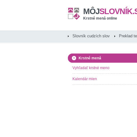
MÔJ
SLOVNÍK.
Krstné mená online
Slovník cudzích slov
Preklad t
Krstné mená
Vyhľadať krstné meno
Kalendár mien