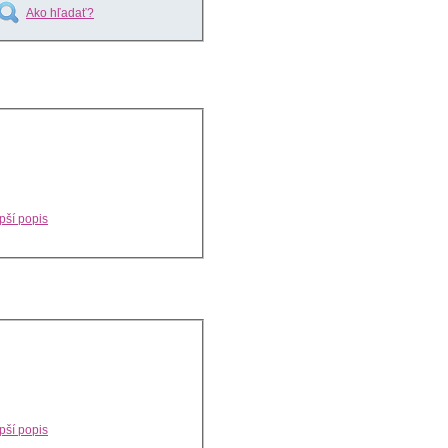
Ako hľadať?
pší popis
pší popis