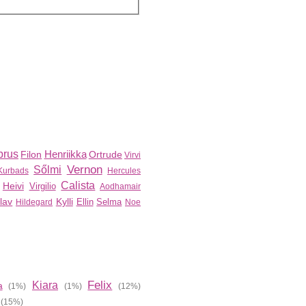
rus
Henriikka
Filon
Ortrude
Virvi
Vernon
Sőlmi
Kurbads
Hercules
Calista
Heivi
Virgilio
Aodhamair
slav
Kylli
Ellin
Selma
Hildegard
Noe
Felix
Kiara
a
(1%)
(1%)
(12%)
(15%)