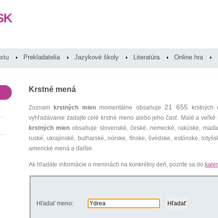
SK
extu
Prekladatelia
Jazykové školy
Literatúra
Online hra
Krstné mená
21 655
Zoznam
krstných mien
momentálne obsahuje
krstných 
vyhľadávanie zadajte celé krstné meno alebo jeho časť. Malé a veľk
krstných mien
obsahuje slovenské, české, nemecké, rakúske, maďars
ruské, ukrajinské, bulharské, nórske, fínske, švédske, estónske, lotyšsk
americké mená a ďalšie.
Ak hľadáte informácie o meninách na konkrétny deň, pozrite sa do
kale
Hľadať meno: