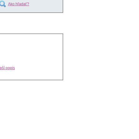
Ako hľadať?
pší popis