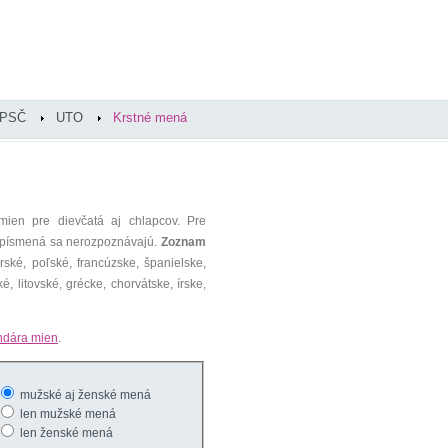
PSČ
UTO
Krstné mená
mien pre dievčatá aj chlapcov. Pre
é písmená sa nerozpoznávajú.
Zoznam
ké, poľské, francúzske, španielske,
é, litovské, grécke, chorvátske, írske,
ndára mien
.
mužské aj ženské mená
len mužské mená
len ženské mená