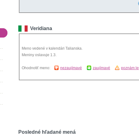
Veridiana
Meno vedené v kalendári Talianska.
Meniny oslavuje 1.3.
Ohodnotiť meno:
nezaujímavé
zaujímavé
poznám le
Posledné hľadané mená