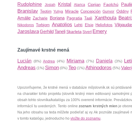
Rudolphine
Kristal
Pauli
Faolchú
Ciprijan
Josiah
Alarica
Branislav
Miracle
Oddny
Teotim
Concepción
Yuliya
Gunvor
Xanthoula
Beatri
Amálie
Boriana
Pagratia
Zacharie
Taali
Anatolios
Vilgauda
Torbjorn
Lehti
Elsie
Heliofotos
Nikodoros
Jaroslava
Emery
Gerhild
Taneli
Skarleta
Sivert
Zaujímavé krstné mená
Miriama
Let
Lucián
Daniela
(8%)
Andrea
(4%)
(7%)
(3%)
Andreas
Simon
Teo
Athinodoros
Valeri
(1%)
(0%)
(1%)
(5%)
Upozorňujeme, že krstné mená v databáze môjslovník.sk sú pridávané
na charakter tohto projektu (slovník krstný mien editovaný samotnými
obsah tohto slovníka/katalógu za 100% overené informácie. Prevádzko
informácií tu uvedených. Tento online
zoznam krstných mien
je otvor
Na jeho obsahu sa teda môžete podieľať aj vy. Ak poznáte zaujímavé 
v tomto katalógu, jednoducho ho
vložte do zoznamu
.