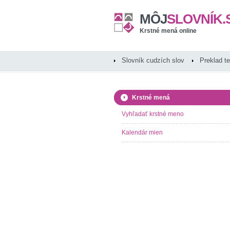
MÔJ
SLOVNÍK.
Krstné mená online
Slovník cudzích slov
Preklad t
Krstné mená
Vyhľadať krstné meno
Kalendár mien