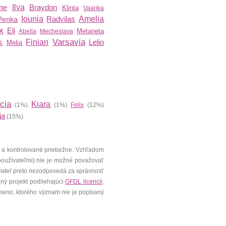
ine
Ilva
Braydon
Klinta
Vaarika
Iounia
Radvilas
Amelia
Penka
x
Eli
Metaneta
Abella
Mecheslava
Varsavia
s
Finian
Lelio
Melia
icia
Kiara
(1%)
(1%)
Felix
(12%)
ja
(15%)
 a kontrolované priebežne. Vzhľadom
 používateľmi) nie je možné považovať
vateľ preto nezodpovedá za správnosť
ený projekt podliehajúci
GFDL licencii
.
meno, ktorého význam nie je popísaný