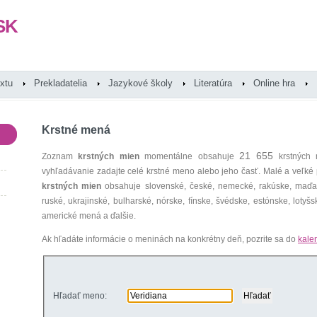
SK
extu
Prekladatelia
Jazykové školy
Literatúra
Online hra
Krstné mená
21 655
Zoznam
krstných mien
momentálne obsahuje
krstných 
vyhľadávanie zadajte celé krstné meno alebo jeho časť. Malé a veľk
krstných mien
obsahuje slovenské, české, nemecké, rakúske, maďars
ruské, ukrajinské, bulharské, nórske, fínske, švédske, estónske, lotyšsk
americké mená a ďalšie.
Ak hľadáte informácie o meninách na konkrétny deň, pozrite sa do
kale
Hľadať meno: