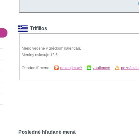
Trifilios
Meno vedené v gréckom kalendári.
Meniny oslavuje 13.6.
Ohodnotiť meno:
nezaujímavé
zaujímavé
poznám le
Posledné hľadané mená