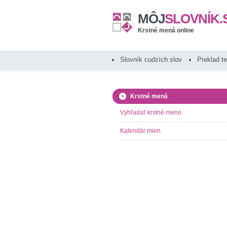
MÔJ
SLOVNÍK.
Krstné mená online
Slovník cudzích slov
Preklad t
Krstné mená
Vyhľadať krstné meno
Kalendár mien