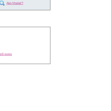
Ako hľadať?
pší popis