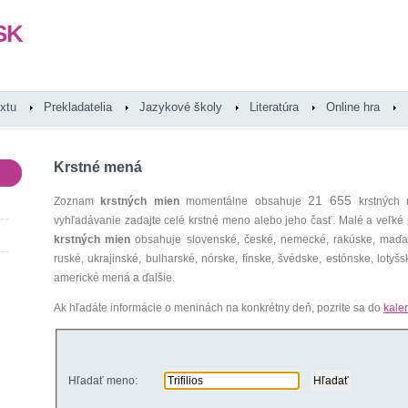
SK
extu
Prekladatelia
Jazykové školy
Literatúra
Online hra
Krstné mená
21 655
Zoznam
krstných mien
momentálne obsahuje
krstných 
vyhľadávanie zadajte celé krstné meno alebo jeho časť. Malé a veľk
krstných mien
obsahuje slovenské, české, nemecké, rakúske, maďars
ruské, ukrajinské, bulharské, nórske, fínske, švédske, estónske, lotyšsk
americké mená a ďalšie.
Ak hľadáte informácie o meninách na konkrétny deň, pozrite sa do
kale
Hľadať meno: