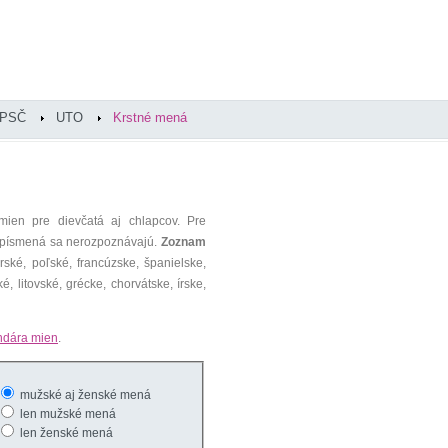
PSČ
UTO
Krstné mená
mien pre dievčatá aj chlapcov. Pre
é písmená sa nerozpoznávajú.
Zoznam
ké, poľské, francúzske, španielske,
é, litovské, grécke, chorvátske, írske,
ndára mien
.
mužské aj ženské mená
len mužské mená
len ženské mená