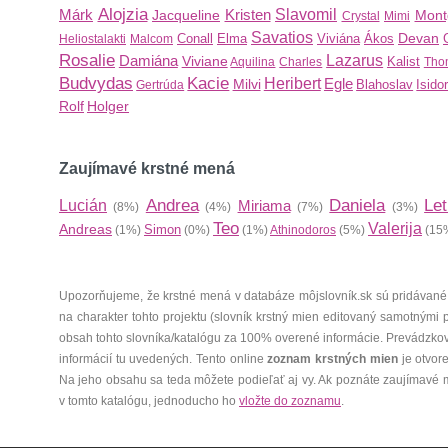
Alojzia
Márk
Kristen
Slavomil
Jacqueline
Mont
Crystal
Mimi
Savatios
Devan
Conall
Elma
Viviána
Ákos
Heliostalakti
Malcom
Rosalie
Damiána
Lazarus
Viviane
Kalist
Aquilina
Charles
Tho
Budvydas
Kacie
Heribert
Egle
Milvi
Blahoslav
Isido
Gertrúda
Rolf
Holger
Zaujímavé krstné mená
Andrea
Daniela
Let
Lucián
Miriama
(8%)
(4%)
(7%)
(3%)
Teo
Valerija
Andreas
Simon
(1%)
(0%)
(1%)
Athinodoros
(5%)
(15
Upozorňujeme, že krstné mená v databáze môjslovník.sk sú pridávané
na charakter tohto projektu (slovník krstný mien editovaný samotnými
obsah tohto slovníka/katalógu za 100% overené informácie. Prevádzko
informácií tu uvedených. Tento online
zoznam krstných mien
je otvor
Na jeho obsahu sa teda môžete podieľať aj vy. Ak poznáte zaujímavé 
v tomto katalógu, jednoducho ho
vložte do zoznamu
.