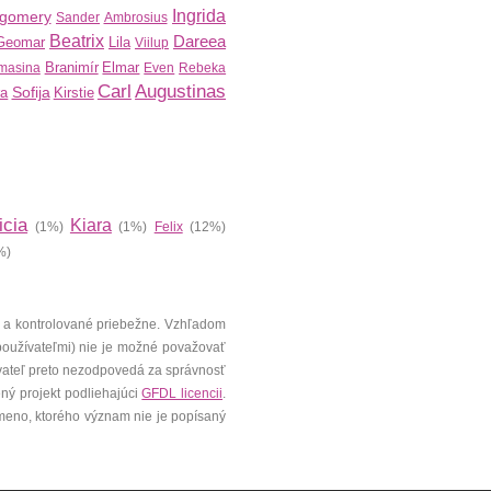
Ingrida
gomery
Sander
Ambrosius
Beatrix
Dareea
Geomar
Lila
Viilup
Branimír
Elmar
masina
Even
Rebeka
Carl
Augustinas
Sofija
ra
Kirstie
icia
Kiara
(1%)
(1%)
Felix
(12%)
%)
 a kontrolované priebežne. Vzhľadom
 používateľmi) nie je možné považovať
vateľ preto nezodpovedá za správnosť
ený projekt podliehajúci
GFDL licencii
.
meno, ktorého význam nie je popísaný