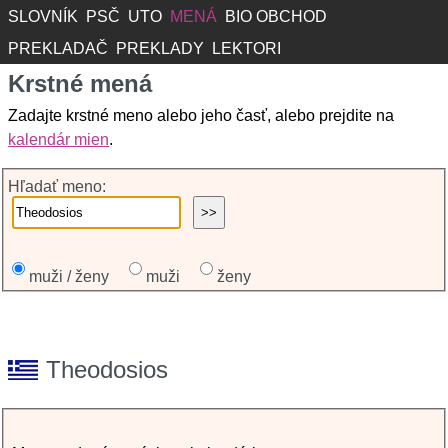
SLOVNÍK
PSČ
UTO
MENÁ
BIO OBCHOD
PREKLADAČ
PREKLADY
LEKTORI
Krstné mená
Zadajte krstné meno alebo jeho časť, alebo prejdite na
kalendár mien
.
Hľadať meno:
muži / ženy
muži
ženy
Theodosios