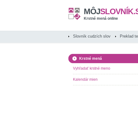
MÔJ
SLOVNÍK.
Krstné mená online
Slovník cudzích slov
Preklad t
Krstné mená
Vyhľadať krstné meno
Kalendár mien