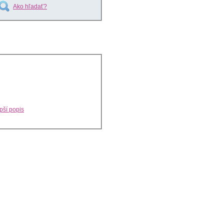
Ako hľadať?
pší popis