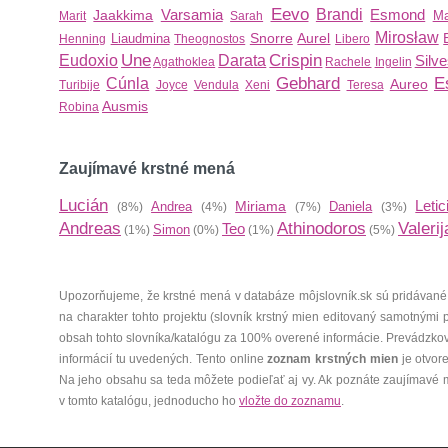
Eevo
Varsamia
Brandi
Esmond
Jaakkima
Ma
Marit
Sarah
Mirosław
Snorre
Aurel
Liaudmina
Henning
Theognostos
Libero
Une
Crispin
Eudoxio
Darata
Silve
Agathoklea
Rachele
Ingelin
Gebhard
E
Cúnla
Aureo
Turibije
Joyce
Vendula
Xeni
Teresa
Ausmis
Robina
Zaujímavé krstné mená
Lucián
Letic
Miriama
Andrea
Daniela
(8%)
(4%)
(7%)
(3%)
Andreas
Athinodoros
Valerij
Teo
Simon
(1%)
(0%)
(1%)
(5%)
Upozorňujeme, že krstné mená v databáze môjslovník.sk sú pridávané
na charakter tohto projektu (slovník krstný mien editovaný samotnými
obsah tohto slovníka/katalógu za 100% overené informácie. Prevádzko
informácií tu uvedených. Tento online
zoznam krstných mien
je otvor
Na jeho obsahu sa teda môžete podieľať aj vy. Ak poznáte zaujímavé 
v tomto katalógu, jednoducho ho
vložte do zoznamu
.