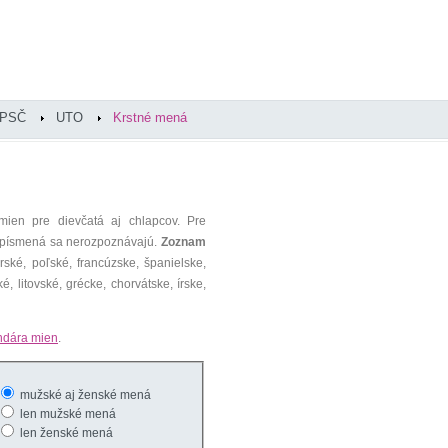
PSČ
UTO
Krstné mená
mien pre dievčatá aj chlapcov. Pre
é písmená sa nerozpoznávajú.
Zoznam
ké, poľské, francúzske, španielske,
é, litovské, grécke, chorvátske, írske,
ndára mien
.
mužské aj ženské mená
len mužské mená
len ženské mená