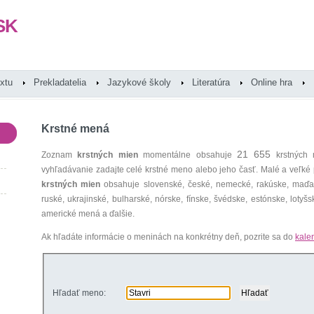
SK
extu
Prekladatelia
Jazykové školy
Literatúra
Online hra
Krstné mená
21 655
Zoznam
krstných mien
momentálne obsahuje
krstných 
vyhľadávanie zadajte celé krstné meno alebo jeho časť. Malé a veľk
krstných mien
obsahuje slovenské, české, nemecké, rakúske, maďars
ruské, ukrajinské, bulharské, nórske, fínske, švédske, estónske, lotyšsk
americké mená a ďalšie.
Ak hľadáte informácie o meninách na konkrétny deň, pozrite sa do
kale
Hľadať meno: