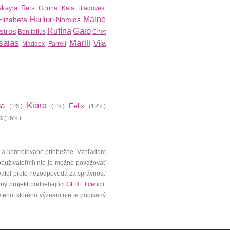
kayla
Rets
Corina
Kaia
Blagovest
Hariton
Maine
Elizabeta
Nomios
Gaio
stros
Rufína
Bonifatius
Chet
saias
Marili
Viia
Maddox
Farrell
Kiara
ia
Felix
(1%)
(1%)
(12%)
a
(15%)
 a kontrolované priebežne. Vzhľadom
 používateľmi) nie je možné považovať
vateľ preto nezodpovedá za správnosť
ený projekt podliehajúci
GFDL licencii
.
meno, ktorého význam nie je popísaný