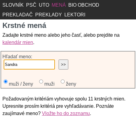
SLOVNÍK
PSČ
UTO
MENÁ
BIO OBCHOD
PREKLADAČ
PREKLADY
LEKTORI
Krstné mená
Zadajte krstné meno alebo jeho časť, alebo prejdite na
kalendár mien
.
Hľadať meno:
muži / ženy
muži
ženy
Požadovaným kritériám vyhovuje spolu 11 krstných mien.
Upresnite prosím kritériá pre vyhľadávanie. Poznáte
zaujímavé meno?
Vložte ho do zoznamu
.