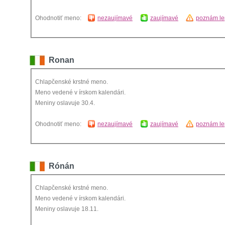
Ohodnotiť meno:
nezaujímavé
zaujímavé
poznám le
Ronan
Chlapčenské krstné meno.
Meno vedené v írskom kalendári.
Meniny oslavuje 30.4.
Ohodnotiť meno:
nezaujímavé
zaujímavé
poznám le
Rónán
Chlapčenské krstné meno.
Meno vedené v írskom kalendári.
Meniny oslavuje 18.11.