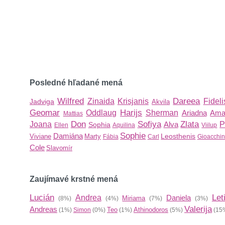
Posledné hľadané mená
Wilfred
Dareea
Zinaida
Krisjanis
Fideli
Jadviga
Akvila
Geomar
Harijs
Oddlaug
Sherman
Ariadna
Ama
Mattias
Don
Sofiya
Zlata
Joana
Alva
P
Sophia
Ellen
Aquilina
Viilup
Sophie
Damiána
Leosthenis
Viviane
Marty
Fábia
Carl
Gioacchi
Cole
Slavomír
Zaujímavé krstné mená
Lucián
Let
Andrea
Daniela
Miriama
(8%)
(4%)
(7%)
(3%)
Valerija
Andreas
Teo
Athinodoros
(1%)
Simon
(0%)
(1%)
(5%)
(15