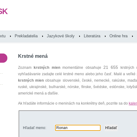
SK
extu
Prekladatelia
Jazykové školy
Literatúra
Online hra
Krstné mená
21 655
Zoznam
krstných mien
momentálne obsahuje
krstných 
vyhľadávanie zadajte celé krstné meno alebo jeho časť. Malé a veľk
krstných mien
obsahuje slovenské, české, nemecké, rakúske, maďars
ruské, ukrajinské, bulharské, nórske, fínske, švédske, estónske, lotyšsk
americké mená a ďalšie.
Ak hľadáte informácie o meninách na konkrétny deň, pozrite sa do
kale
Hľadať meno: