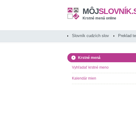
MÔJ
SLOVNÍK.
Krstné mená online
Slovník cudzích slov
Preklad t
Krstné mená
Vyhľadať krstné meno
Kalendár mien