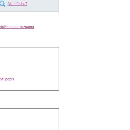
Ako hľadať?
Vložte ho do zoznamu
.
pší popis