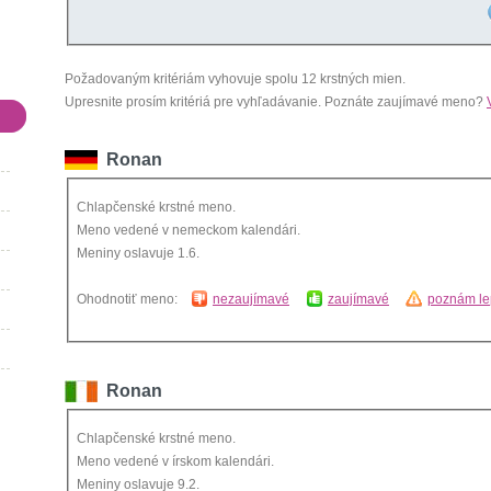
Požadovaným kritériám vyhovuje spolu 12 krstných mien.
Upresnite prosím kritériá pre vyhľadávanie. Poznáte zaujímavé meno?
Ronan
Chlapčenské krstné meno.
Meno vedené v nemeckom kalendári.
Meniny oslavuje 1.6.
Ohodnotiť meno:
nezaujímavé
zaujímavé
poznám le
Ronan
Chlapčenské krstné meno.
Meno vedené v írskom kalendári.
Meniny oslavuje 9.2.