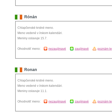
Rónán
Chlapčenské krstné meno.
Meno vedené v írskom kalendári.
Meniny oslavuje 15.7.
Ohodnotiť meno:
nezaujímavé
zaujímavé
poznám le
Ronan
Chlapčenské krstné meno.
Meno vedené v írskom kalendári.
Meniny oslavuje 11.1.
Ohodnotiť meno:
nezaujímavé
zaujímavé
poznám le