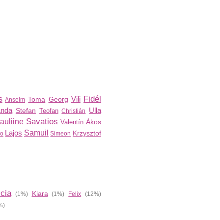
Fidél
s
Vili
Toma
Georg
Anselm
nda
Ulla
Stefan
Teofan
Christián
Savatios
auliine
Ákos
Valentín
Lajos
Samuil
Krzysztof
no
Simeon
icia
Kiara
(1%)
(1%)
Felix
(12%)
%)