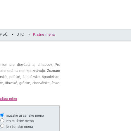
PSČ
UTO
Krstné mená
mien pre dievčatá aj chlapcov. Pre
é písmená sa nerozpoznávajú.
Zoznam
ké, poľské, francúzske, španielske,
é, litovské, grécke, chorvátske, írske,
ndára mien
.
mužské aj ženské mená
len mužské mená
len ženské mená