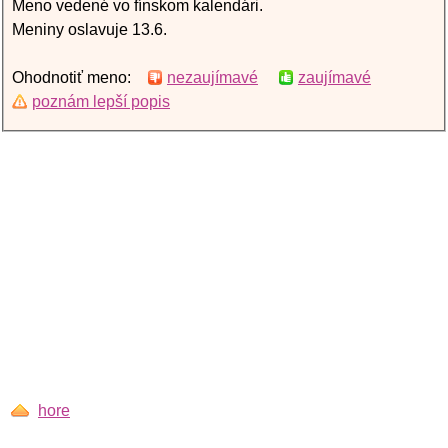
Meno vedené vo fínskom kalendári.
Meniny oslavuje 13.6.
Ohodnotiť meno:
nezaujímavé
zaujímavé
poznám lepší popis
hore