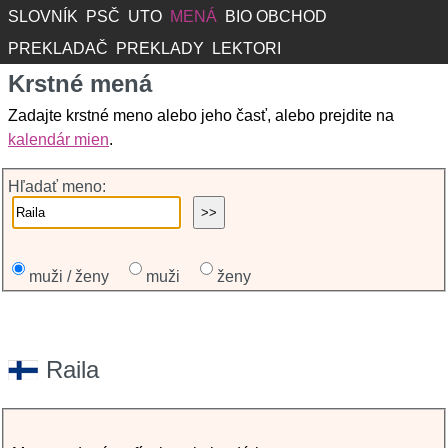
SLOVNÍK
PSČ
UTO
MENÁ
BIO OBCHOD
PREKLADAČ
PREKLADY
LEKTORI
Krstné mená
Zadajte krstné meno alebo jeho časť, alebo prejdite na
kalendár mien
.
Hľadať meno:
muži / ženy
muži
ženy
Raila