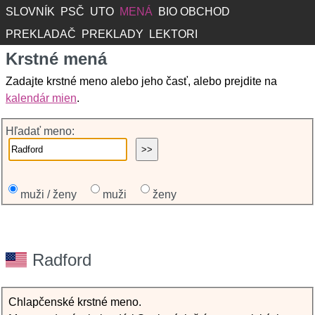
SLOVNÍK
PSČ
UTO
MENÁ
BIO OBCHOD
PREKLADAČ
PREKLADY
LEKTORI
Krstné mená
Zadajte krstné meno alebo jeho časť, alebo prejdite na
kalendár mien
.
Hľadať meno:
muži / ženy
muži
ženy
Radford
Chlapčenské krstné meno.