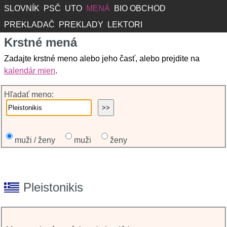
SLOVNÍK
PSČ
UTO
MENÁ
BIO OBCHOD
PREKLADAČ
PREKLADY
LEKTORI
Krstné mená
Zadajte krstné meno alebo jeho časť, alebo prejdite na
kalendár mien
.
Hľadať meno:
muži / ženy
muži
ženy
Pleistonikis