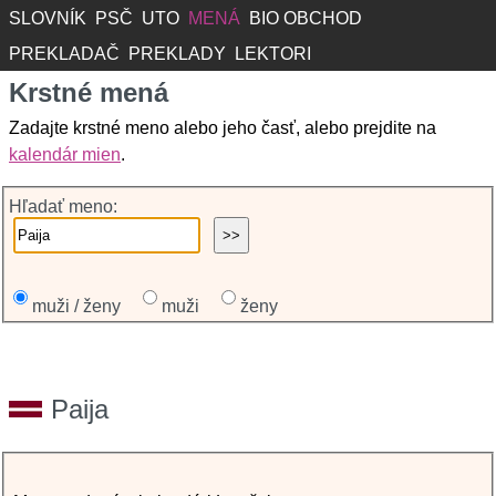
SLOVNÍK
PSČ
UTO
MENÁ
BIO OBCHOD
PREKLADAČ
PREKLADY
LEKTORI
Krstné mená
Zadajte krstné meno alebo jeho časť, alebo prejdite na
kalendár mien
.
Hľadať meno:
muži / ženy
muži
ženy
Paija