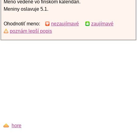
Meno vedené vo fínskom kalendári.
Meniny oslavuje 5.1.
Ohodnotiť meno:
nezaujímavé
zaujímavé
poznám lepší popis
hore