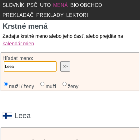
SLOVNÍK
PSČ
UTO
MENÁ
BIO OBCHOD
PREKLADAČ
PREKLADY
LEKTORI
Krstné mená
Zadajte krstné meno alebo jeho časť, alebo prejdite na
kalendár mien
.
Hľadať meno:
muži / ženy
muži
ženy
Leea