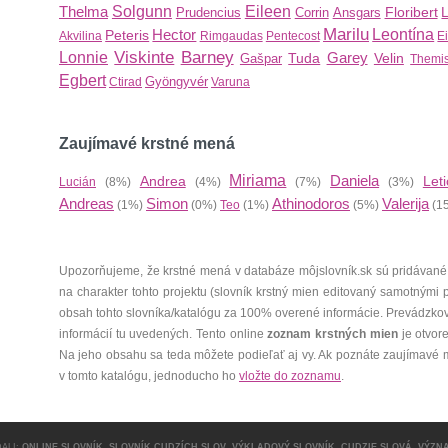
Thelma
Solgunn
Eileen
Floribert
Prudencius
Corrin
Ansgars
Marilu
Hector
Leontína
Peteris
Akvilina
Rimgaudas
Pentecost
E
Viskinte
Barney
Lonnie
Garey
Tuda
Velin
Gašpar
Themis
Egbert
Gyöngyvér
Ctirad
Varuna
Zaujímavé krstné mená
Miriama
Daniela
Andrea
Leti
Lucián
(8%)
(4%)
(7%)
(3%)
Andreas
Simon
Athinodoros
Valerija
(1%)
(0%)
Teo
(1%)
(5%)
(1
Upozorňujeme, že krstné mená v databáze môjslovník.sk sú pridávané
na charakter tohto projektu (slovník krstný mien editovaný samotnými
obsah tohto slovníka/katalógu za 100% overené informácie. Prevádzko
informácií tu uvedených. Tento online
zoznam krstných mien
je otvor
Na jeho obsahu sa teda môžete podieľať aj vy. Ak poznáte zaujímavé 
v tomto katalógu, jednoducho ho
vložte do zoznamu
.
ALI:
ONLINE SLOVNÍK
,
SLOVNÍK CUDZÍCH SLOV
,
VÝKLADOVÝ SLOVNÍK
,
CUDZIE SLOVÁ
,
VÝZN