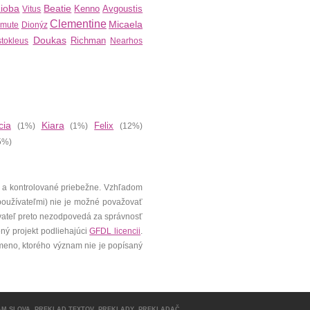
Lioba
Beatie
Kenno
Avgoustis
Vitus
Clementine
Micaela
imute
Dionýz
Doukas
Richman
tokleus
Nearhos
cia
Kiara
Felix
(1%)
(1%)
(12%)
5%)
 a kontrolované priebežne. Vzhľadom
 používateľmi) nie je možné považovať
vateľ preto nezodpovedá za správnosť
ený projekt podliehajúci
GFDL licencii
.
meno, ktorého význam nie je popísaný
AM SLOVA
,
PREKLAD TEXTOV
,
PREKLADY
,
PREKLADAČ