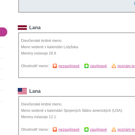
Lana
Dievčenské krstné meno.
Meno vedené v kalendári Lotyšska.
Meniny oslavuje 28.9.
Ohodnotiť meno:
nezaujímavé
zaujímavé
poznám le
Lana
Dievčenské krstné meno.
Meno vedené v kalendári Spojených štátov amerických (USA).
Meniny oslavuje 12.1.
Ohodnotiť meno:
nezaujímavé
zaujímavé
poznám le