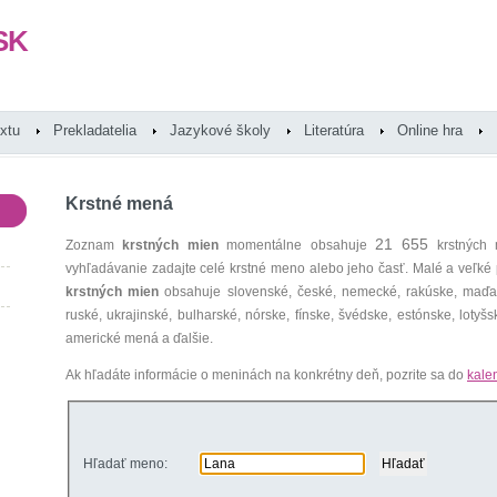
SK
extu
Prekladatelia
Jazykové školy
Literatúra
Online hra
Krstné mená
21 655
Zoznam
krstných mien
momentálne obsahuje
krstných 
vyhľadávanie zadajte celé krstné meno alebo jeho časť. Malé a veľk
krstných mien
obsahuje slovenské, české, nemecké, rakúske, maďars
ruské, ukrajinské, bulharské, nórske, fínske, švédske, estónske, lotyšsk
americké mená a ďalšie.
Ak hľadáte informácie o meninách na konkrétny deň, pozrite sa do
kale
Hľadať meno: