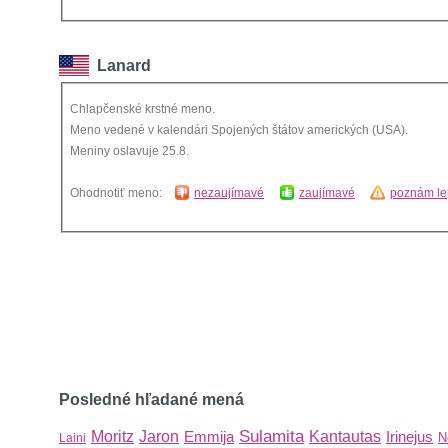
Lanard
Chlapčenské krstné meno.
Meno vedené v kalendári Spojených štátov amerických (USA).
Meniny oslavuje 25.8.
Ohodnotiť meno:
nezaujímavé
zaujímavé
poznám le
Posledné hľadané mená
Sulamita
Moritz
Jaron
Emmija
Kantautas
Irinejus
N
Laini