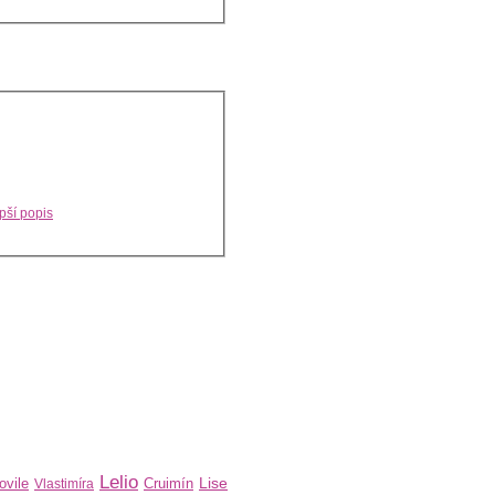
pší popis
Lelio
Lise
ovile
Cruimín
Vlastimíra