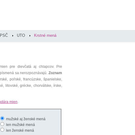
PSČ
UTO
Krstné mená
mien pre dievčatá aj chlapcov. Pre
é písmená sa nerozpoznávajú.
Zoznam
ké, poľské, francúzske, španielske,
é, litovské, grécke, chorvátske, írske,
ndára mien
.
mužské aj ženské mená
len mužské mená
len ženské mená