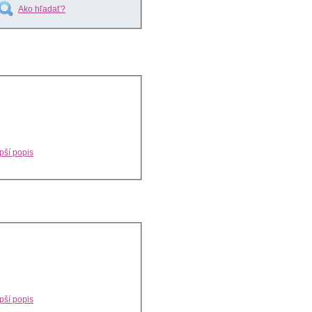
Ako hľadať?
pší popis
pší popis