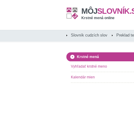
MÔJ
SLOVNÍK.
Krstné mená online
Slovník cudzích slov
Preklad t
Krstné mená
Vyhľadať krstné meno
Kalendár mien