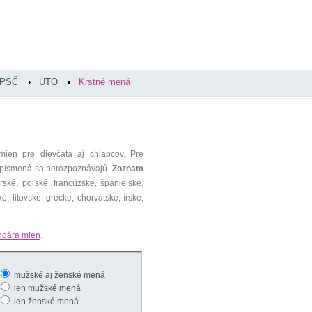
PSČ
UTO
Krstné mená
mien pre dievčatá aj chlapcov. Pre
é písmená sa nerozpoznávajú.
Zoznam
ké, poľské, francúzske, španielske,
é, litovské, grécke, chorvátske, írske,
ndára mien
.
mužské aj ženské mená
len mužské mená
len ženské mená