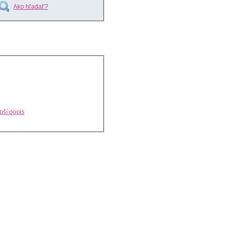
Ako hľadať?
pší popis