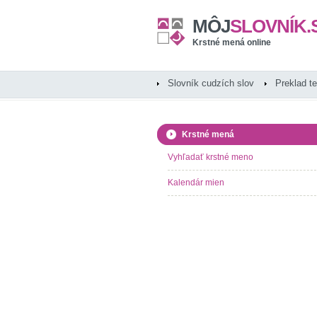
MÔJ
SLOVNÍK.
Krstné mená online
Slovník cudzích slov
Preklad t
Krstné mená
Vyhľadať krstné meno
Kalendár mien