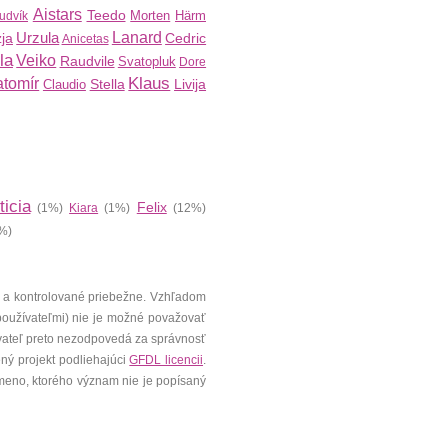
Aistars
Teedo
Morten
Härm
udvík
Urzula
Lanard
ja
Cedric
Anicetas
la
Veiko
Raudvile
Svatopluk
Dore
Klaus
atomír
Stella
Livija
Claudio
ticia
Felix
(1%)
Kiara
(1%)
(12%)
%)
 a kontrolované priebežne. Vzhľadom
 používateľmi) nie je možné považovať
vateľ preto nezodpovedá za správnosť
ený projekt podliehajúci
GFDL licencii
.
meno, ktorého význam nie je popísaný