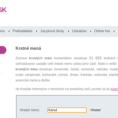
SK
extu
Prekladatelia
Jazykové školy
Literatúra
Online hra
Krstné mená
21 655
Zoznam
krstných mien
momentálne obsahuje
krstných 
vyhľadávanie zadajte celé krstné meno alebo jeho časť. Malé a veľk
krstných mien
obsahuje slovenské, české, nemecké, rakúske, maďars
ruské, ukrajinské, bulharské, nórske, fínske, švédske, estónske, lotyšsk
americké mená a ďalšie.
Ak hľadáte informácie o meninách na konkrétny deň, pozrite sa do
kale
Hľadať meno: