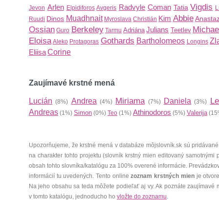
Vigdis
Arlen
Radvyle
Coman
Tatia
Jevon
Elpidiforos
Avgeris
L
Abbie
Muadhnait
Kim
Dinos
Anastaz
Ruudi
Myroslava
Christián
Ossian
Berkeley
Michae
Julians
Adriána
Teetlev
Guro
Tarmu
Eloisa
Gothards
Bartholomeos
Zl
Aleko
Protagoras
Longins
Eliisa
Corine
Zaujímavé krstné mená
Miriama
Le
Lucián
Andrea
Daniela
(8%)
(4%)
(7%)
(3%)
Andreas
Athinodoros
Simon
Valerija
(1%)
(0%)
Teo
(1%)
(5%)
(15
Upozorňujeme, že krstné mená v databáze môjslovník.sk sú pridávané
na charakter tohto projektu (slovník krstný mien editovaný samotnými
obsah tohto slovníka/katalógu za 100% overené informácie. Prevádzko
informácií tu uvedených. Tento online
zoznam krstných mien
je otvor
Na jeho obsahu sa teda môžete podieľať aj vy. Ak poznáte zaujímavé 
v tomto katalógu, jednoducho ho
vložte do zoznamu
.