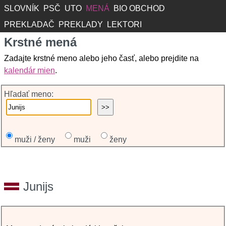
SLOVNÍK
PSČ
UTO
MENÁ
BIO OBCHOD
PREKLADAČ
PREKLADY
LEKTORI
Krstné mená
Zadajte krstné meno alebo jeho časť, alebo prejdite na
kalendár mien
.
Hľadať meno:
muži / ženy
muži
ženy
Junijs