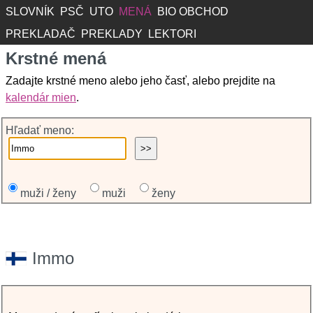
SLOVNÍK
PSČ
UTO
MENÁ
BIO OBCHOD
PREKLADAČ
PREKLADY
LEKTORI
Krstné mená
Zadajte krstné meno alebo jeho časť, alebo prejdite na
kalendár mien
.
Hľadať meno:
muži / ženy
muži
ženy
Immo