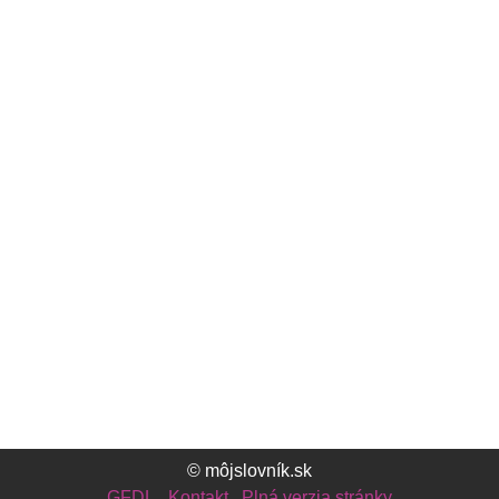
© môjslovník.sk
GFDL
Kontakt
Plná verzia stránky