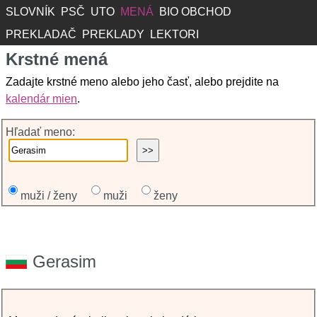
SLOVNÍK
PSČ
UTO
MENÁ
BIO OBCHOD
PREKLADAČ
PREKLADY
LEKTORI
Krstné mená
Zadajte krstné meno alebo jeho časť, alebo prejdite na
kalendár mien
.
Hľadať meno:
muži / ženy
muži
ženy
Gerasim