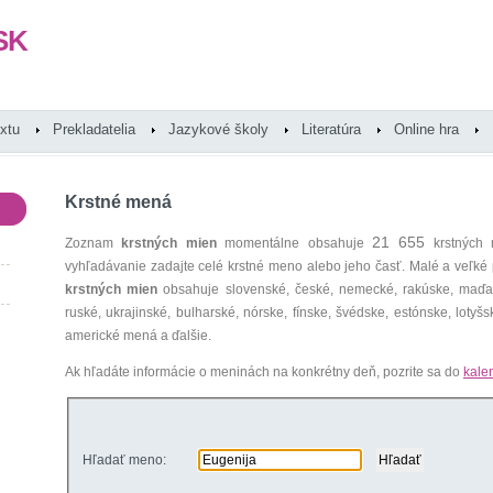
SK
extu
Prekladatelia
Jazykové školy
Literatúra
Online hra
Krstné mená
21 655
Zoznam
krstných mien
momentálne obsahuje
krstných 
vyhľadávanie zadajte celé krstné meno alebo jeho časť. Malé a veľk
krstných mien
obsahuje slovenské, české, nemecké, rakúske, maďars
ruské, ukrajinské, bulharské, nórske, fínske, švédske, estónske, lotyšsk
americké mená a ďalšie.
Ak hľadáte informácie o meninách na konkrétny deň, pozrite sa do
kale
Hľadať meno: