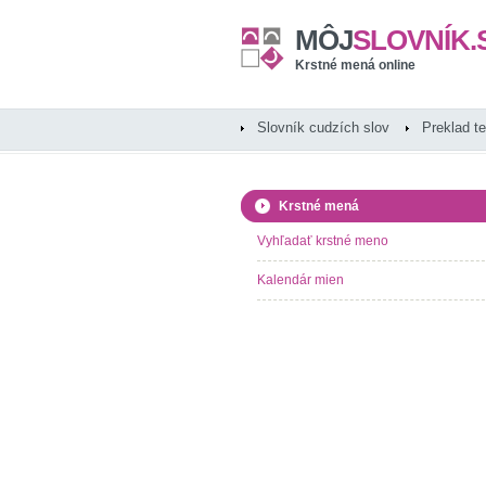
MÔJ
SLOVNÍK.
Krstné mená online
Slovník cudzích slov
Preklad t
Krstné mená
Vyhľadať krstné meno
Kalendár mien