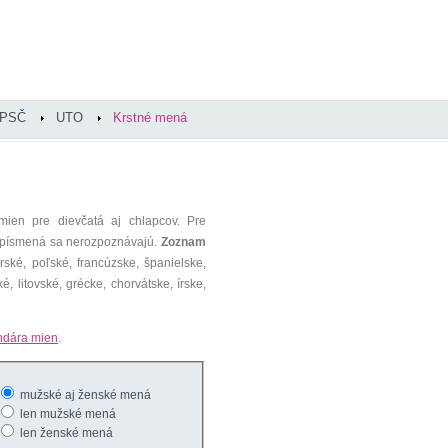
PSČ
UTO
Krstné mená
mien pre dievčatá aj chlapcov. Pre
é písmená sa nerozpoznávajú.
Zoznam
ké, poľské, francúzske, španielske,
é, litovské, grécke, chorvátske, írske,
ndára mien
.
mužské aj ženské mená
len mužské mená
len ženské mená