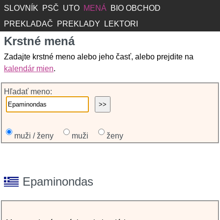
SLOVNÍK
PSČ
UTO
MENÁ
BIO OBCHOD
PREKLADAČ
PREKLADY
LEKTORI
Krstné mená
Zadajte krstné meno alebo jeho časť, alebo prejdite na
kalendár mien
.
Hľadať meno:
muži / ženy
muži
ženy
Epaminondas