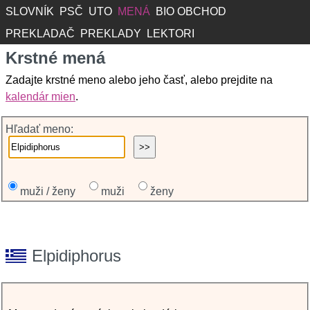
SLOVNÍK
PSČ
UTO
MENÁ
BIO OBCHOD
PREKLADAČ
PREKLADY
LEKTORI
Krstné mená
Zadajte krstné meno alebo jeho časť, alebo prejdite na
kalendár mien
.
Hľadať meno:
muži / ženy
muži
ženy
Elpidiphorus