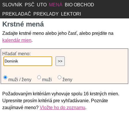
SLOVNÍK
PSČ
UTO
MENÁ
BIO OBCHOD
PREKLADAČ
PREKLADY
LEKTORI
Krstné mená
Zadajte krstné meno alebo jeho časť, alebo prejdite na
kalendár mien
.
Hľadať meno:
muži / ženy
muži
ženy
Požadovaným kritériám vyhovuje spolu 16 krstných mien.
Upresnite prosím kritériá pre vyhľadávanie. Poznáte
zaujímavé meno?
Vložte ho do zoznamu
.