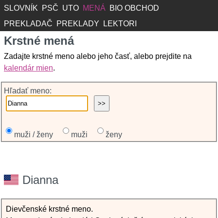
SLOVNÍK
PSČ
UTO
MENÁ
BIO OBCHOD
PREKLADAČ
PREKLADY
LEKTORI
Krstné mená
Zadajte krstné meno alebo jeho časť, alebo prejdite na
kalendár mien
.
Hľadať meno:
muži / ženy
muži
ženy
Dianna
Dievčenské krstné meno.