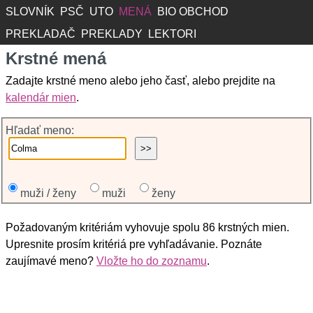
SLOVNÍK
PSČ
UTO
MENÁ
BIO OBCHOD
PREKLADAČ
PREKLADY
LEKTORI
Krstné mená
Zadajte krstné meno alebo jeho časť, alebo prejdite na
kalendár mien
.
Hľadať meno:
muži / ženy
muži
ženy
Požadovaným kritériám vyhovuje spolu 86 krstných mien.
Upresnite prosím kritériá pre vyhľadávanie. Poznáte
zaujímavé meno?
Vložte ho do zoznamu
.