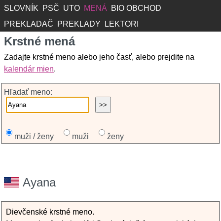
SLOVNÍK
PSČ
UTO
MENÁ
BIO OBCHOD
PREKLADAČ
PREKLADY
LEKTORI
Krstné mená
Zadajte krstné meno alebo jeho časť, alebo prejdite na
kalendár mien
.
Hľadať meno:
muži / ženy
muži
ženy
Ayana
Dievčenské krstné meno.