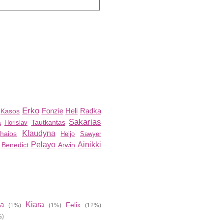
Erko
Fonzie
Heli
Radka
Kasos
Sakarias
a
Tautkantas
Horislav
Klaudyna
haios
Heljo
Sawyer
Pelayo
Ainikki
Benedict
Arwin
ia
Kiara
Felix
(1%)
(1%)
(12%)
%)