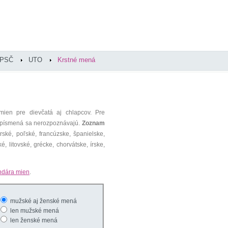
PSČ
UTO
Krstné mená
mien pre dievčatá aj chlapcov. Pre
é písmená sa nerozpoznávajú.
Zoznam
ké, poľské, francúzske, španielske,
é, litovské, grécke, chorvátske, írske,
ndára mien
.
mužské aj ženské mená
len mužské mená
len ženské mená