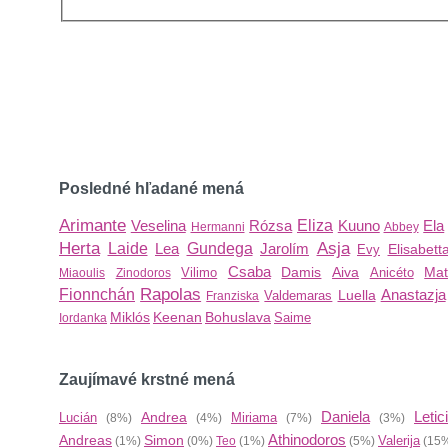
Posledné hľadané mená
Arimante
Veselina
Rózsa
Eliza
Kuuno
Ela
Hermanni
Abbey
Herta
Asja
Laide
Lea
Gundega
Jarolím
Elisabett
Evy
Csaba
Damis
Aiva
Mat
Vilimo
Anicéto
Miaoulis
Zinodoros
Rapolas
Fionnchán
Anastazja
Luella
Valdemaras
Franziska
Miklós
Keenan
Bohuslava
Saime
Iordanka
Zaujímavé krstné mená
Daniela
Letic
Andrea
Lucián
Miriama
(8%)
(4%)
(7%)
(3%)
Athinodoros
Andreas
Simon
Valerija
(1%)
(0%)
Teo
(1%)
(5%)
(15