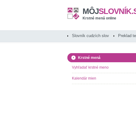
MÔJ
SLOVNÍK.
Krstné mená online
Slovník cudzích slov
Preklad t
Krstné mená
Vyhľadať krstné meno
Kalendár mien