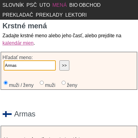
SLOVNÍK
PSČ
UTO
MENÁ
BIO OBCHOD
PREKLADAČ
PREKLADY
LEKTORI
Krstné mená
Zadajte krstné meno alebo jeho časť, alebo prejdite na
kalendár mien
.
Hľadať meno:
muži / ženy
muži
ženy
Armas