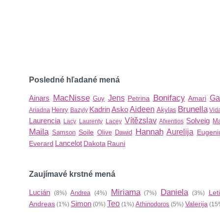
Posledné hľadané mená
MacNisse
Bonifacy
Ainars
Jens
Ga
Petrina
Amari
Guy
Brunella
Kadrin
Asko
Aideen
Henry
Akylas
Ariadna
Bazyly
Vid
Laurencia
Vítězslav
Solveig
Ma
Lacy
Laurenty
Lacey
Afxentios
Maila
Hannah
Aurelija
Soile
Eugeni
Samson
Olive
Dawid
Lancelot
Everard
Dakota
Rauni
Zaujímavé krstné mená
Miriama
Daniela
Lucián
Leti
Andrea
(8%)
(4%)
(7%)
(3%)
Simon
Teo
Andreas
Valerija
Athinodoros
(1%)
(0%)
(1%)
(5%)
(15