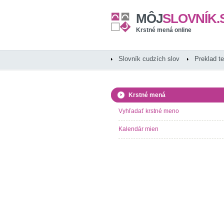
MÔJ
SLOVNÍK.
Krstné mená online
Slovník cudzích slov
Preklad t
Krstné mená
Vyhľadať krstné meno
Kalendár mien