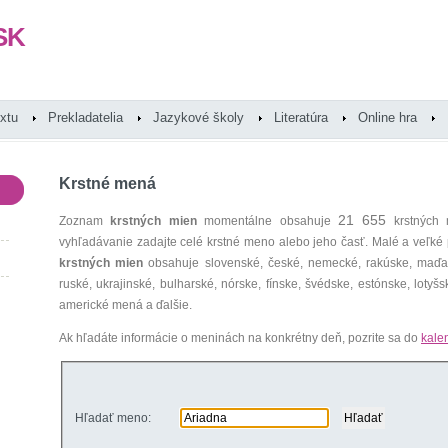
SK
extu
Prekladatelia
Jazykové školy
Literatúra
Online hra
Krstné mená
21 655
Zoznam
krstných mien
momentálne obsahuje
krstných 
vyhľadávanie zadajte celé krstné meno alebo jeho časť. Malé a veľk
krstných mien
obsahuje slovenské, české, nemecké, rakúske, maďars
ruské, ukrajinské, bulharské, nórske, fínske, švédske, estónske, lotyšsk
americké mená a ďalšie.
Ak hľadáte informácie o meninách na konkrétny deň, pozrite sa do
kale
Hľadať meno: