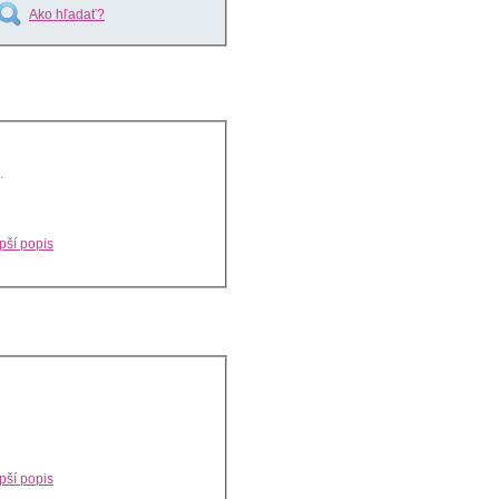
Ako hľadať?
.
pší popis
pší popis