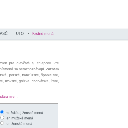
PSČ
UTO
Krstné mená
mien pre dievčatá aj chlapcov. Pre
é písmená sa nerozpoznávajú.
Zoznam
ké, poľské, francúzske, španielske,
é, litovské, grécke, chorvátske, írske,
ndára mien
.
mužské aj ženské mená
len mužské mená
len ženské mená