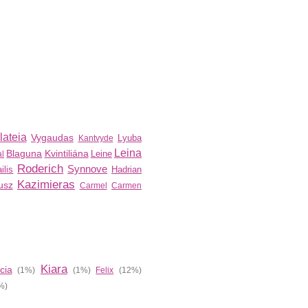
lateia
Vygaudas
Lyuba
Kantvyde
Leina
Blaguna
Kvintiliána
Leine
al
Roderich
Synnove
ilis
Hadrian
Kazimieras
usz
Carmel
Carmen
Kiara
cia
(1%)
(1%)
Felix
(12%)
%)