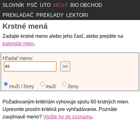
SLOVNÍK
PSČ
UTO
MENÁ
BIO OBCHOD
PREKLADAČ
PREKLADY
LEKTORI
Krstné mená
Zadajte krstné meno alebo jeho časť, alebo prejdite na
kalendár mien
.
Hľadať meno:
muži / ženy
muži
ženy
Požadovaným kritériám vyhovuje spolu 60 krstných mien.
Upresnite prosím kritériá pre vyhľadávanie. Poznáte
zaujímavé meno?
Vložte ho do zoznamu
.