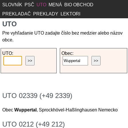
SLOVNÍK
PSČ
UTO
MENÁ
BIO OBCHOD
PREKLADAČ
PREKLADY
LEKTORI
UTO
Pre vyhľadanie UTO zadajte číslo bez medzier alebo názov
obce.
UTO:
Obec:
UTO 02339 (+49 2339)
Obec
Wuppertal
, Sprockhövel-Haßlinghausen Nemecko
UTO 0212 (+49 212)