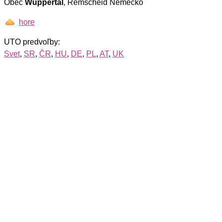
Obec
Wuppertal
, Remscheid Nemecko
hore
UTO predvoľby:
Svet
,
SR
,
ČR
,
HU
,
DE
,
PL
,
AT
,
UK