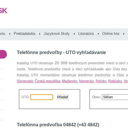
SK
extu
Prekladatelia
Jazykové školy
Literatúra
Online hra
Telefónne predvoľby - UTO vyhľadávanie
20 308
Katalóg UTO obsahuje
telefónnych predvolieb miest a obcí
sveta. Telefónne predvoľby miest a obcí vyhľadávajte ako čísla bez
Katalóg UTO momentálne obsahuje telefónne predvoľby a čísla uz
Slovensko
,
Česká republika
,
Maďarsko
,
Nemecko
,
Poľsko
,
Rakúsko
,
Ve
UTO:
Obec:
Telefónna predvoľba 04842 (+43 4842)