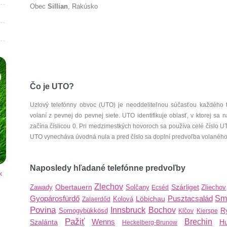
Obec
Sillian
, Rakúsko
Čo je UTO?
Uzlový telefónny obvoc (UTO) je neoddeliteľnou súčasťou každého 
volaní z pevnej do pevnej siete. UTO identifikuje oblasť, v ktorej s
začína číslicou 0. Pri medzimestkých hovoroch sa používa celé číslo 
UTO vynecháva úvodná nula a pred číslo sa doplní predvoľba volaného š
Naposledy hľadané telefónne predvoľby
k
Zlechov
Obertauern
Szárliget
Zawady
Solčany
Zliechov
Ecséd
Gyopárosfürdő
Pusztacsalád
Sm
Löbichau
Kolová
Zalaerdőd
Povina
Innsbruck
Bochov
R
Somogybükkösd
Klčov
Kierspe
Pažiť
Wenns
Brechin
Szalánta
Hu
Heckelberg-Brunow