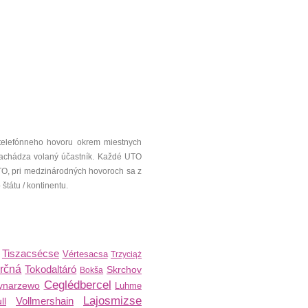
telefónneho hovoru okrem miestnych
a nachádza volaný účastník. Každé UTO
UTO, pri medzinárodných hovoroch sa z
tátu / kontinentu.
Tiszacsécse
Vértesacsa
Trzyciąż
rčná
Tokodaltáró
Skrchov
Bokša
Ceglédbercel
ynarzewo
Luhme
Lajosmizse
Vollmershain
ll