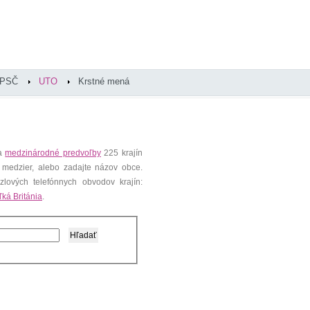
PSČ
UTO
Krstné mená
 a
medzinárodné predvoľby
225 krajín
 medzier, alebo zadajte názov obce.
lových telefónnych obvodov krajín:
ľká Británia
.