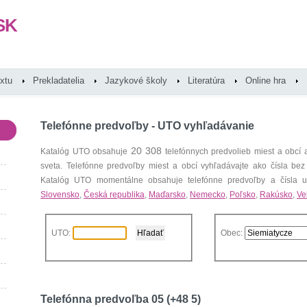
SK
extu
Prekladatelia
Jazykové školy
Literatúra
Online hra
Telefónne predvoľby - UTO vyhľadávanie
20 308
Katalóg UTO obsahuje
telefónnych predvolieb miest a obcí
sveta. Telefónne predvoľby miest a obcí vyhľadávajte ako čísla bez
Katalóg UTO momentálne obsahuje telefónne predvoľby a čísla uz
Slovensko
,
Česká republika
,
Maďarsko
,
Nemecko
,
Poľsko
,
Rakúsko
,
Ve
UTO:
Obec:
Telefónna predvoľba 05 (+48 5)