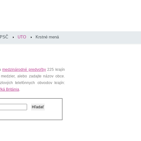
PSČ
UTO
Krstné mená
 a
medzinárodné predvoľby
225 krajín
 medzier, alebo zadajte názov obce.
lových telefónnych obvodov krajín:
ľká Británia
.