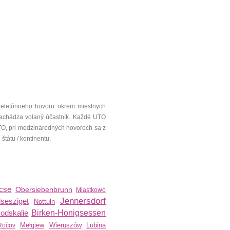
telefónneho hovoru okrem miestnych
a nachádza volaný účastník. Každé UTO
UTO, pri medzinárodných hovoroch sa z
tátu / kontinentu.
cse
Obersiebenbrunn
Miastkowo
Jennersdorf
sesziget
Nottuln
odskalie
Birken-Honigsessen
Mełgiew
Wieruszów
Lubina
Ročov