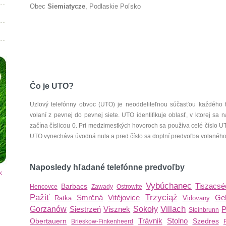
Obec
Siemiatycze
, Podlaskie Poľsko
Čo je UTO?
Uzlový telefónny obvoc (UTO) je neoddeliteľnou súčasťou každého 
volaní z pevnej do pevnej siete. UTO identifikuje oblasť, v ktorej s
začína číslicou 0. Pri medzimestkých hovoroch sa používa celé číslo 
UTO vynecháva úvodná nula a pred číslo sa doplní predvoľba volaného š
Naposledy hľadané telefónne predvoľby
k
Vybúchanec
Tiszacsé
Barbacs
Hencovce
Zawady
Ostrowite
Pažiť
Trzyciąż
Smrčná
Vitějovice
Gel
Ratka
Vidovany
Villach
Gorzanów
Siestrzeń
Visznek
Sokoły
P
Steinbrunn
Trávnik
Stolno
Obertauern
Szedres
Brieskow-Finkenheerd