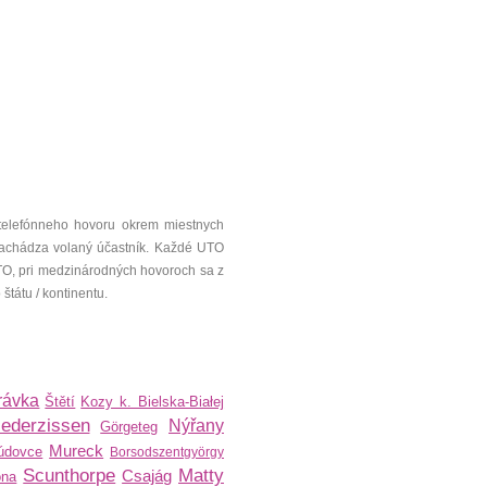
telefónneho hovoru okrem miestnych
a nachádza volaný účastník. Každé UTO
UTO, pri medzinárodných hovoroch sa z
tátu / kontinentu.
rávka
Štětí
Kozy k. Bielska-Białej
iederzissen
Nýřany
Görgeteg
Mureck
údovce
Borsodszentgyörgy
Scunthorpe
Matty
Csajág
ona