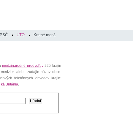
PSČ
UTO
Krstné mená
 a
medzinárodné predvoľby
225 krajín
 medzier, alebo zadajte názov obce.
lových telefónnych obvodov krajín:
ľká Británia
.