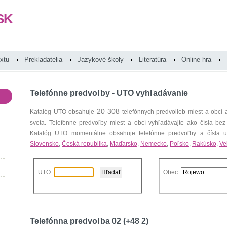
SK
extu
Prekladatelia
Jazykové školy
Literatúra
Online hra
Telefónne predvoľby - UTO vyhľadávanie
20 308
Katalóg UTO obsahuje
telefónnych predvolieb miest a obcí
sveta. Telefónne predvoľby miest a obcí vyhľadávajte ako čísla bez
Katalóg UTO momentálne obsahuje telefónne predvoľby a čísla uz
Slovensko
,
Česká republika
,
Maďarsko
,
Nemecko
,
Poľsko
,
Rakúsko
,
Ve
UTO:
Obec:
Telefónna predvoľba 02 (+48 2)