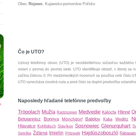
Obec
Rojewo
, Kujawsko-pomorskie Poľsko
Čo je UTO?
Uzlový telefónny obvoc (UTO) je neoddeliteľnou súčasťou každého 
volaní z pevnej do pevnej siete. UTO identifikuje oblasť, v ktorej s
začína číslicou 0. Pri medzimestkých hovoroch sa používa celé číslo 
UTO vynecháva úvodná nula a pred číslo sa doplní predvoľba volaného š
Naposledy hľadané telefónne predvoľby
k
Tröpolach
Mužla
Medvedie
Hlinné
O
Kálócfa
Radziszewo
N
Beloiannisz
Bonnya
Batelov
Mönchdorf
Kaba
Wedlitz
Sosnowiec
Glenurquhart
Hlavatce
Kohfidisch
Slavíkov
S
Hajdúszoboszló
Žďárná
Imielin
Rábapat
Seleška
Pritzwalk