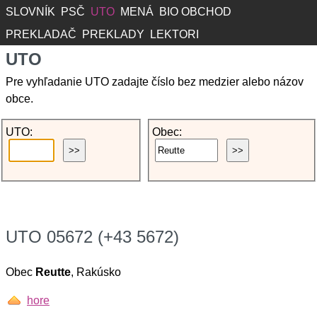
SLOVNÍK
PSČ
UTO
MENÁ
BIO OBCHOD
PREKLADAČ
PREKLADY
LEKTORI
UTO
Pre vyhľadanie UTO zadajte číslo bez medzier alebo názov
obce.
UTO:
Obec:
UTO 05672 (+43 5672)
Obec
Reutte
, Rakúsko
hore