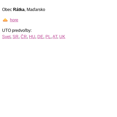
Obec
Rátka
, Maďarsko
hore
UTO predvoľby:
Svet
,
SR
,
ČR
,
HU
,
DE
,
PL
,
AT
,
UK