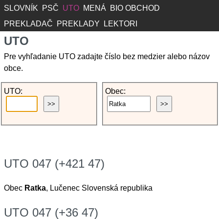
SLOVNÍK
PSČ
UTO
MENÁ
BIO OBCHOD
PREKLADAČ
PREKLADY
LEKTORI
UTO
Pre vyhľadanie UTO zadajte číslo bez medzier alebo názov
obce.
UTO:
Obec:
UTO 047 (+421 47)
Obec
Ratka
, Lučenec Slovenská republika
UTO 047 (+36 47)