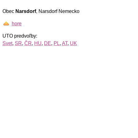
Obec
Narsdorf
, Narsdorf Nemecko
hore
UTO predvoľby:
Svet
,
SR
,
ČR
,
HU
,
DE
,
PL
,
AT
,
UK