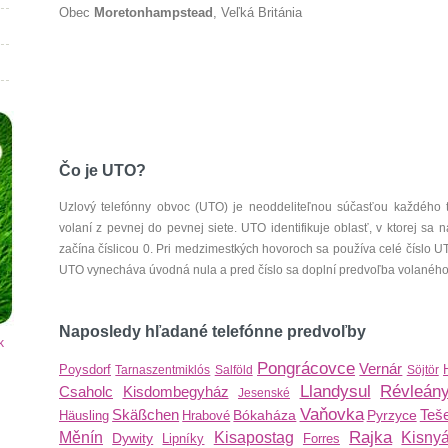
Obec
Moretonhampstead
, Veľká Británia
Čo je UTO?
Uzlový telefónny obvoc (UTO) je neoddeliteľnou súčasťou každého 
volaní z pevnej do pevnej siete. UTO identifikuje oblasť, v ktorej s
začína číslicou 0. Pri medzimestkých hovoroch sa používa celé číslo 
UTO vynecháva úvodná nula a pred číslo sa doplní predvoľba volaného š
Naposledy hľadané telefónne predvoľby
k
Pongrácovce
Vernár
Poysdorf
Tarnaszentmiklós
Salföld
Söjtör
Llandysul
Révleán
Csaholc
Kisdombegyház
Jesenské
Vaňovka
Skäßchen
Teš
Bókaháza
Pyrzyce
Häusling
Hrabové
Rajka
Měnín
Kisapostag
Kisny
Dywity
Lipníky
Forres