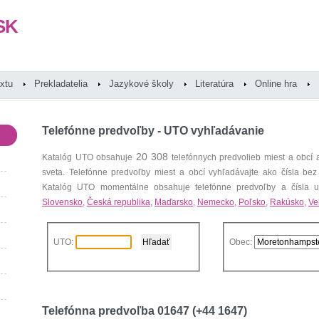
SK
extu
Prekladatelia
Jazykové školy
Literatúra
Online hra
Telefónne predvoľby - UTO vyhľadávanie
20 308
Katalóg UTO obsahuje
telefónnych predvolieb miest a obcí
sveta. Telefónne predvoľby miest a obcí vyhľadávajte ako čísla bez
Katalóg UTO momentálne obsahuje telefónne predvoľby a čísla uz
Slovensko
,
Česká republika
,
Maďarsko
,
Nemecko
,
Poľsko
,
Rakúsko
,
Ve
UTO:
Obec:
Telefónna predvoľba 01647 (+44 1647)