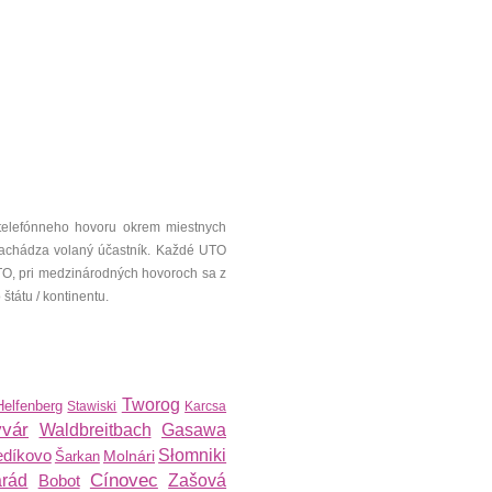
telefónneho hovoru okrem miestnych
a nachádza volaný účastník. Každé UTO
UTO, pri medzinárodných hovoroch sa z
tátu / kontinentu.
Tworog
Helfenberg
Stawiski
Karcsa
yvár
Waldbreitbach
Gasawa
edíkovo
Słomniki
Molnári
Šarkan
Cínovec
árád
Bobot
Zašová