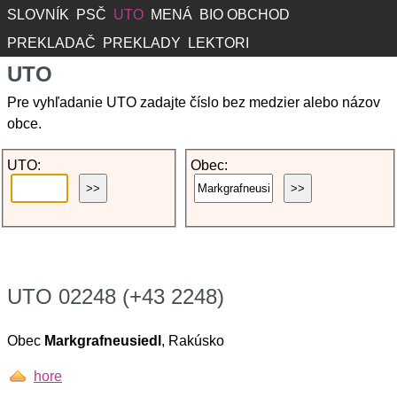
SLOVNÍK
PSČ
UTO
MENÁ
BIO OBCHOD
PREKLADAČ
PREKLADY
LEKTORI
UTO
Pre vyhľadanie UTO zadajte číslo bez medzier alebo názov
obce.
UTO:
Obec:
UTO 02248 (+43 2248)
Obec
Markgrafneusiedl
, Rakúsko
hore