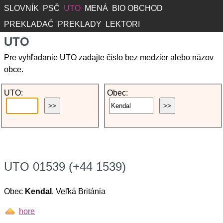
SLOVNÍK
PSČ
UTO
MENÁ
BIO OBCHOD
PREKLADAČ
PREKLADY
LEKTORI
UTO
Pre vyhľadanie UTO zadajte číslo bez medzier alebo názov
obce.
UTO:
Obec:
UTO 01539 (+44 1539)
Obec
Kendal
, Veľká Británia
hore