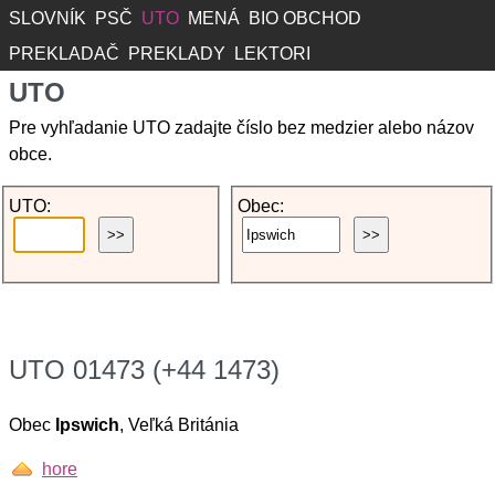
SLOVNÍK
PSČ
UTO
MENÁ
BIO OBCHOD
PREKLADAČ
PREKLADY
LEKTORI
UTO
Pre vyhľadanie UTO zadajte číslo bez medzier alebo názov
obce.
UTO:
Obec:
UTO 01473 (+44 1473)
Obec
Ipswich
, Veľká Británia
hore