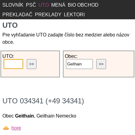
SLOVNÍK
PSČ
UTO
MENÁ
BIO OBCHOD
PREKLADAČ
PREKLADY
LEKTORI
UTO
Pre vyhľadanie UTO zadajte číslo bez medzier alebo názov
obce.
UTO:
Obec:
UTO 034341 (+49 34341)
Obec
Geithain
, Geithain Nemecko
hore