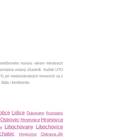
telefónneho hovoru okrem miestnych
a nachádza volaný účastník. Každé UTO
UTO, pri medzinárodných hovoroch sa z
tátu / kontinentu.
obce
Lidice
Dukovany
Rozvadov
Hronovce
Ostrovec
Hromnice
Libochovany
Libochovice
v
chatec
Ostrava-Jih
Hrejkovice