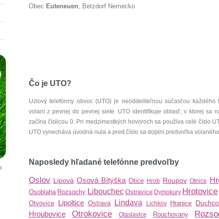
Obec
Euteneuen
, Betzdorf Nemecko
Čo je UTO?
Uzlový telefónny obvoc (UTO) je neoddeliteľnou súčasťou každého 
volaní z pevnej do pevnej siete. UTO identifikuje oblasť, v ktorej s
začína číslicou 0. Pri medzimestkých hovoroch sa používa celé číslo 
UTO vynecháva úvodná nula a pred číslo sa doplní predvoľba volaného š
Naposledy hľadané telefónne predvoľby
k
Oslov
Osová Bítýška
Hr
Lipová
Roupov
Otice
Hrob
Otnice
Hrotovice
Libouchec
Osoblaha
Rozsochy
Ostravice
Dymokury
Lipoltice
Lindava
Duchco
Otvovice
Ostrava
Hranice
Lichkov
Otrokovice
Rozso
Hroubovice
Rouchovany
Otaslavice