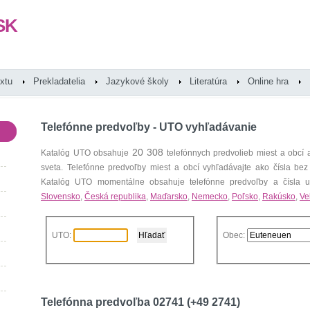
SK
extu
Prekladatelia
Jazykové školy
Literatúra
Online hra
Telefónne predvoľby - UTO vyhľadávanie
20 308
Katalóg UTO obsahuje
telefónnych predvolieb miest a obcí
sveta. Telefónne predvoľby miest a obcí vyhľadávajte ako čísla bez
Katalóg UTO momentálne obsahuje telefónne predvoľby a čísla uz
Slovensko
,
Česká republika
,
Maďarsko
,
Nemecko
,
Poľsko
,
Rakúsko
,
Ve
UTO:
Obec:
Telefónna predvoľba 02741 (+49 2741)