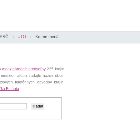
PSČ
UTO
Krstné mená
 a
medzinárodné predvoľby
225 krajín
 medzier, alebo zadajte názov obce.
lových telefónnych obvodov krajín:
ľká Británia
.