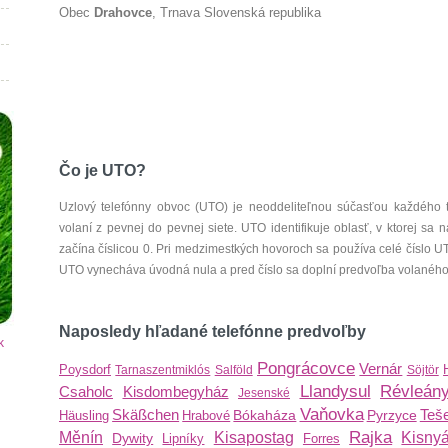
Obec
Drahovce
, Trnava Slovenská republika
Čo je UTO?
Uzlový telefónny obvoc (UTO) je neoddeliteľnou súčasťou každého 
volaní z pevnej do pevnej siete. UTO identifikuje oblasť, v ktorej s
začína číslicou 0. Pri medzimestkých hovoroch sa používa celé číslo 
UTO vynecháva úvodná nula a pred číslo sa doplní predvoľba volaného š
Naposledy hľadané telefónne predvoľby
k
Pongrácovce
Vernár
Poysdorf
Tarnaszentmiklós
Salföld
Söjtör
Llandysul
Révleán
Csaholc
Kisdombegyház
Jesenské
Vaňovka
Skäßchen
Teš
Bókaháza
Pyrzyce
Häusling
Hrabové
Rajka
Měnín
Kisapostag
Kisny
Dywity
Lipníky
Forres