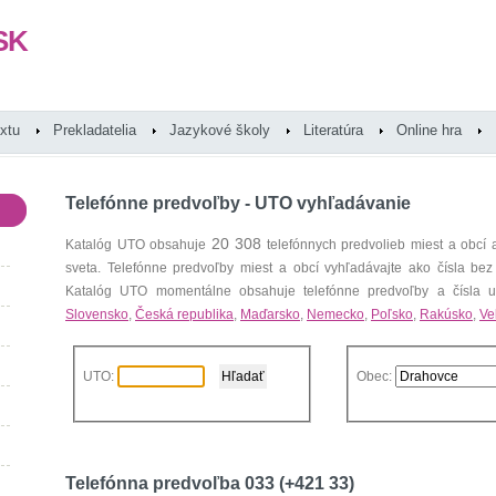
SK
extu
Prekladatelia
Jazykové školy
Literatúra
Online hra
Telefónne predvoľby - UTO vyhľadávanie
20 308
Katalóg UTO obsahuje
telefónnych predvolieb miest a obcí
sveta. Telefónne predvoľby miest a obcí vyhľadávajte ako čísla bez
Katalóg UTO momentálne obsahuje telefónne predvoľby a čísla uz
Slovensko
,
Česká republika
,
Maďarsko
,
Nemecko
,
Poľsko
,
Rakúsko
,
Ve
UTO:
Obec:
Telefónna predvoľba 033 (+421 33)