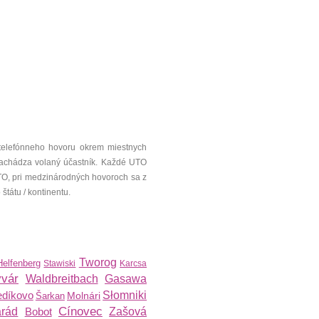
telefónneho hovoru okrem miestnych
a nachádza volaný účastník. Každé UTO
UTO, pri medzinárodných hovoroch sa z
tátu / kontinentu.
Tworog
Helfenberg
Stawiski
Karcsa
yvár
Waldbreitbach
Gasawa
edíkovo
Słomniki
Molnári
Šarkan
Cínovec
árád
Bobot
Zašová