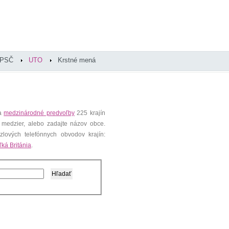
PSČ
UTO
Krstné mená
 a
medzinárodné predvoľby
225 krajín
 medzier, alebo zadajte názov obce.
lových telefónnych obvodov krajín:
ľká Británia
.