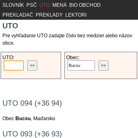
SLOVNÍK
PSČ
UTO
MENÁ
BIO OBCHOD
PREKLADAČ
PREKLADY
LEKTORI
UTO
Pre vyhľadanie UTO zadajte číslo bez medzier alebo názov
obce.
UTO:
Obec:
UTO 094 (+36 94)
Obec
Bucsu
, Maďarsko
UTO 093 (+36 93)