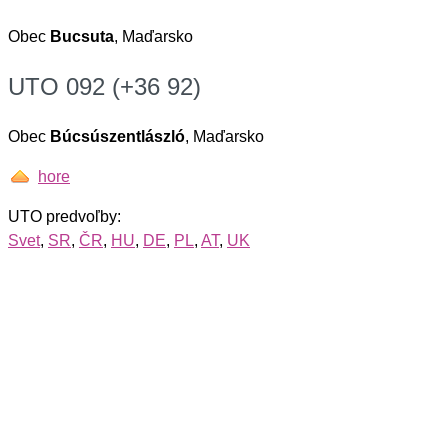
Obec
Bucsuta
, Maďarsko
UTO 092 (+36 92)
Obec
Búcsúszentlászló
, Maďarsko
hore
UTO predvoľby:
Svet
,
SR
,
ČR
,
HU
,
DE
,
PL
,
AT
,
UK