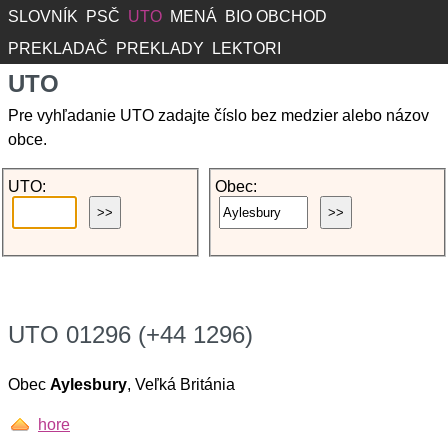
SLOVNÍK
PSČ
UTO
MENÁ
BIO OBCHOD
PREKLADAČ
PREKLADY
LEKTORI
UTO
Pre vyhľadanie UTO zadajte číslo bez medzier alebo názov
obce.
UTO:
Obec:
UTO 01296 (+44 1296)
Obec
Aylesbury
, Veľká Británia
hore