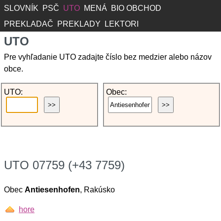
SLOVNÍK
PSČ
UTO
MENÁ
BIO OBCHOD
PREKLADAČ
PREKLADY
LEKTORI
UTO
Pre vyhľadanie UTO zadajte číslo bez medzier alebo názov
obce.
UTO:
Obec:
UTO 07759 (+43 7759)
Obec
Antiesenhofen
, Rakúsko
hore