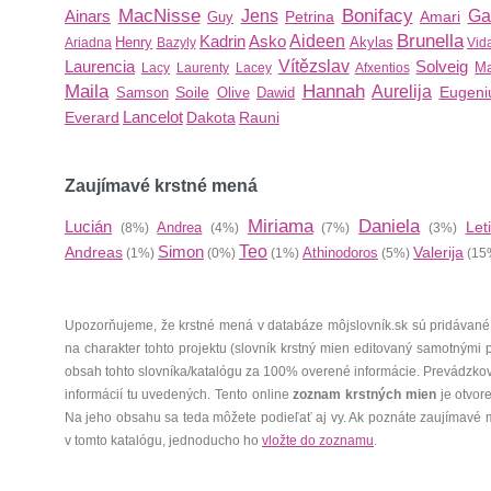
MacNisse
Bonifacy
Ainars
Jens
Ga
Petrina
Amari
Guy
Brunella
Kadrin
Asko
Aideen
Henry
Akylas
Ariadna
Bazyly
Vid
Laurencia
Vítězslav
Solveig
Ma
Lacy
Laurenty
Lacey
Afxentios
Maila
Hannah
Aurelija
Soile
Eugeni
Samson
Olive
Dawid
Lancelot
Everard
Dakota
Rauni
Zaujímavé krstné mená
Miriama
Daniela
Lucián
Leti
Andrea
(8%)
(4%)
(7%)
(3%)
Simon
Teo
Andreas
Valerija
Athinodoros
(1%)
(0%)
(1%)
(5%)
(15
Upozorňujeme, že krstné mená v databáze môjslovník.sk sú pridávané
na charakter tohto projektu (slovník krstný mien editovaný samotnými
obsah tohto slovníka/katalógu za 100% overené informácie. Prevádzko
informácií tu uvedených. Tento online
zoznam krstných mien
je otvor
Na jeho obsahu sa teda môžete podieľať aj vy. Ak poznáte zaujímavé 
v tomto katalógu, jednoducho ho
vložte do zoznamu
.