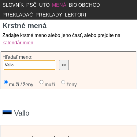
SLOVNÍK
PSČ
UTO
MENÁ
BIO OBCHOD
PREKLADAČ
PREKLADY
LEKTORI
Krstné mená
Zadajte krstné meno alebo jeho časť, alebo prejdite na
kalendár mien
.
Hľadať meno:
muži / ženy
muži
ženy
Vallo