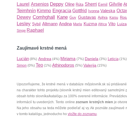
Deppy
Gilvile
Laurel
Arsenios
Oline
Sherri
At
Rúta
Eemil
Teimhnín
Engracia
Kimmo
Gottfrid
Valeska
Octa
Ivonna
Comhghall
Kane
Dewey
Gustavas
Guy
Aphra
Ros
Kaisu
Lesley
Altmann
Andina
Kuzma
Vito
Sybil
Luiza
Marla
Africa
Raphael
Singe
Zaujímavé krstné mená
Lucián
Miriama
Andrea
Daniela
Leticia
(8%)
(4%)
(7%)
(3%)
(1%
Teo
Athinodoros
Valerija
Simon
(0%)
(1%)
(5%)
(15%)
Upozorňujeme, že krstné mená v databáze môjslovník.sk sú pridávané
na charakter tohto projektu (slovník krstný mien editovaný samotnými
obsah tohto slovníka/katalógu za 100% overené informácie. Prevádzko
informácií tu uvedených. Tento online
zoznam krstných mien
je otvor
Na jeho obsahu sa teda môžete podieľať aj vy. Ak poznáte zaujímavé 
v tomto katalógu, jednoducho ho
vložte do zoznamu
.