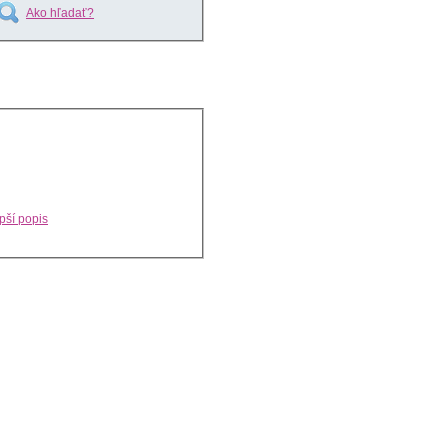
Ako hľadať?
pší popis