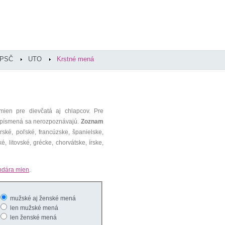
PSČ
UTO
Krstné mená
mien pre dievčatá aj chlapcov. Pre
é písmená sa nerozpoznávajú.
Zoznam
ké, poľské, francúzske, španielske,
é, litovské, grécke, chorvátske, írske,
ndára mien
.
mužské aj ženské mená
len mužské mená
len ženské mená