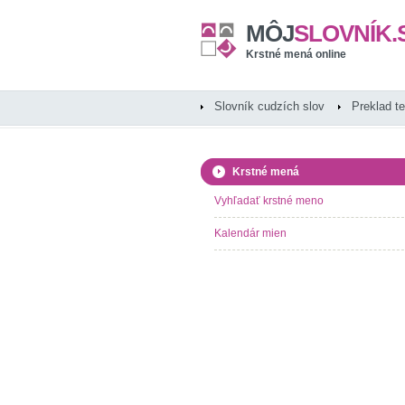
MÔJ
SLOVNÍK.
Krstné mená online
Slovník cudzích slov
Preklad t
Krstné mená
Vyhľadať krstné meno
Kalendár mien