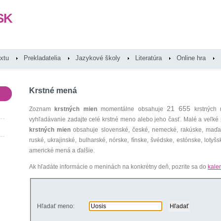
SK
extu
Prekladatelia
Jazykové školy
Literatúra
Online hra
Krstné mená
21 655
Zoznam
krstných mien
momentálne obsahuje
krstných 
vyhľadávanie zadajte celé krstné meno alebo jeho časť. Malé a veľk
krstných mien
obsahuje slovenské, české, nemecké, rakúske, maďars
ruské, ukrajinské, bulharské, nórske, fínske, švédske, estónske, lotyšsk
americké mená a ďalšie.
Ak hľadáte informácie o meninách na konkrétny deň, pozrite sa do
kale
Hľadať meno: