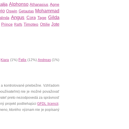
alija
Alphonso
Agne
Athanasius
vio
Mohammad
Oswin
Getautas
Angus
Gilda
Cora
Tage
alinda
Jote
Prince
Timoteo
Ottilie
Ralfs
Felix
)
Kiara
(1%)
(12%)
Andreas
(1%)
 a kontrolované priebežne. Vzhľadom
 používateľmi) nie je možné považovať
vateľ preto nezodpovedá za správnosť
ený projekt podliehajúci
GFDL licencii
.
meno, ktorého význam nie je popísaný