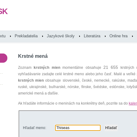
SK
extu
Prekladatelia
Jazykové školy
Literatúra
Online hra
Krstné mená
21 655
Zoznam
krstných mien
momentálne obsahuje
krstných 
vyhľadávanie zadajte celé krstné meno alebo jeho časť. Malé a veľk
krstných mien
obsahuje slovenské, české, nemecké, rakúske, maďars
ruské, ukrajinské, bulharské, nórske, fínske, švédske, estónske, lotyšsk
americké mená a ďalšie.
Ak hľadáte informácie o meninách na konkrétny deň, pozrite sa do
kale
Hľadať meno: