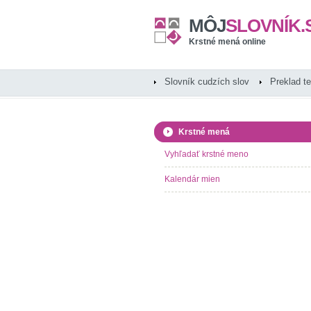
MÔJ
SLOVNÍK.
Krstné mená online
Slovník cudzích slov
Preklad t
Krstné mená
Vyhľadať krstné meno
Kalendár mien