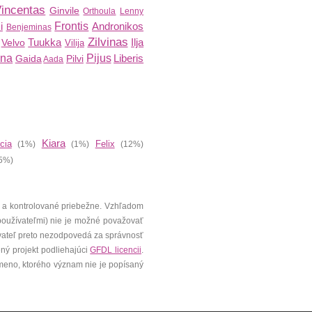
incentas
Ginvile
Orthoula
Lenny
i
Frontis
Andronikos
Benjeminas
Zilvinas
Tuukka
Ilja
Velvo
Vilija
ina
Pijus
Liberis
Gaida
Pilvi
Aada
Kiara
icia
Felix
(1%)
(1%)
(12%)
5%)
 a kontrolované priebežne. Vzhľadom
 používateľmi) nie je možné považovať
vateľ preto nezodpovedá za správnosť
ený projekt podliehajúci
GFDL licencii
.
meno, ktorého význam nie je popísaný