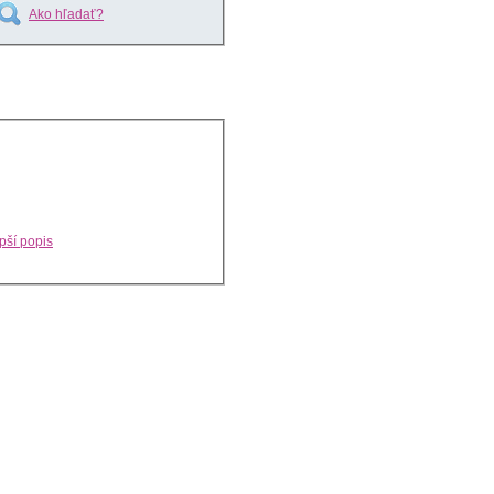
Ako hľadať?
pší popis