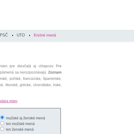
PSČ
UTO
Krstné mená
mien pre dievčatá aj chlapcov. Pre
é písmená sa nerozpoznávajú.
Zoznam
ké, poľské, francúzske, španielske,
é, litovské, grécke, chorvátske, írske,
ndára mien
.
mužské aj ženské mená
len mužské mená
len ženské mená