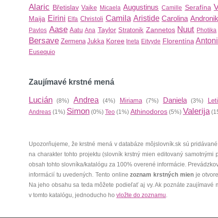
Alaric
V
Augustinus
Břetislav
Serafína
Vaike
Micaela
Camille
Camila
Eirini
Aristide
Carolina
Andronik
Maija
Christoli
Elfa
Aase
Nuut
Taylor
Zannetos
Aatu
Stratonik
Pavlos
Ana
Photika
Bersave
Anton
Koree
Florentína
Zermena
Jukka
Ineta
Eitvyde
Eusequio
Zaujímavé krstné mená
Lucián
Andrea
Daniela
Miriama
Let
(8%)
(4%)
(7%)
(3%)
Simon
Valerija
Athinodoros
Andreas
(1%)
(0%)
Teo
(1%)
(5%)
(1
Upozorňujeme, že krstné mená v databáze môjslovník.sk sú pridávané
na charakter tohto projektu (slovník krstný mien editovaný samotnými
obsah tohto slovníka/katalógu za 100% overené informácie. Prevádzko
informácií tu uvedených. Tento online
zoznam krstných mien
je otvor
Na jeho obsahu sa teda môžete podieľať aj vy. Ak poznáte zaujímavé 
v tomto katalógu, jednoducho ho
vložte do zoznamu
.